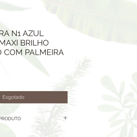
RA N1 AZUL
MAXI BRILHO
 COM PALMEIRA
Esgotado
 PRODUTO
DO REFERE-SE A: VASO,
ANTA DE DRENAGEM ARGILA