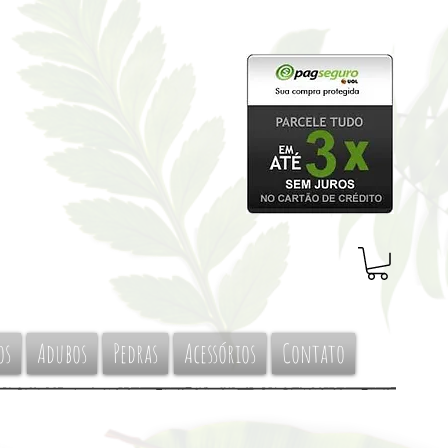
os
Adubos
Pedras
Acessórios
Contato