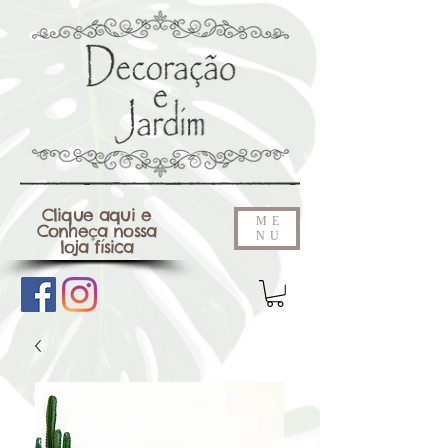
Clique aqui e
ME
Conheça nossa
NU
loja física