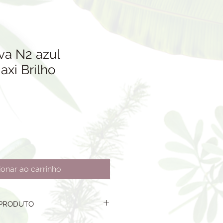
a N2 azul
axi Brilho
ionar ao carrinho
 PRODUTO
 PINTADO E REVESTIDO COM