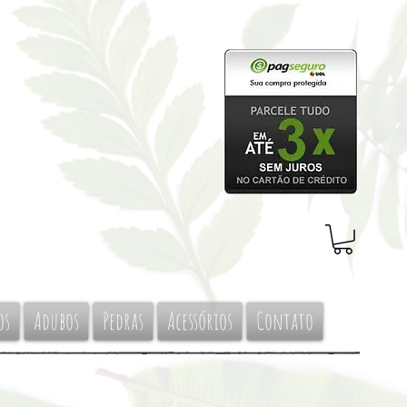
os
Adubos
Pedras
Acessórios
Contato