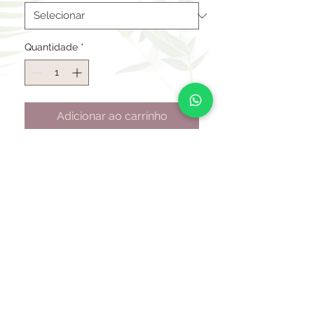
Quantidade
*
Adicionar ao carrinho
INFORMAÇÃO DO PRODUTO
VASO EM CONCRETO
ARMADO, GERALMENTE CHAMADO
DE VASO DE CIMENTO, PINTADO NA
COR PÁTINA PALHA QUE É ESSA
COR DA FOTO, UM BEGE EM DOIS
TONS.
Consulta de frete
TAMANHO: ALTURA 58 CM BOCA 57
Rodovia Bunjiro Nakao km 63
CM