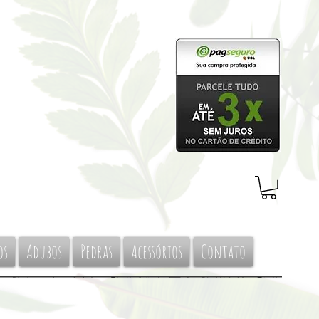
os
Adubos
Pedras
Acessórios
Contato