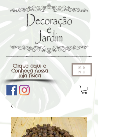
Clique aqui e
ME
Conheça nossa
NU
loja física