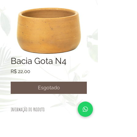
Bacia Gota N4
Preço
R$ 22,00
Esgotado
INFORMAÇÃO DO PRODUTO
VASO CERÂMICO.
TAMANHO: ALTURA 15CM-BOCA
25CM-BOJO 27CM-BASE 24CM