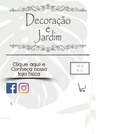
Clique aqui e
ME
Conheça nossa
NU
loja física