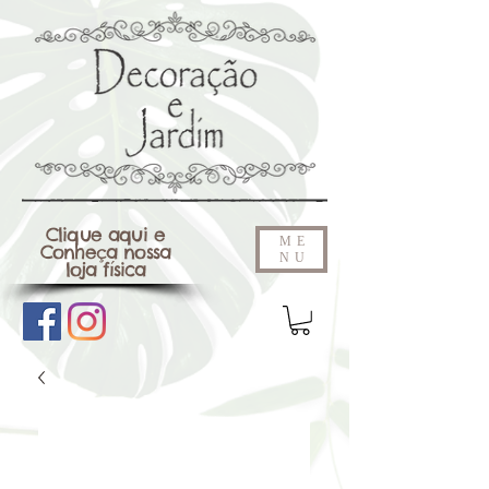
Clique aqui e
ME
Conheça nossa
NU
loja física