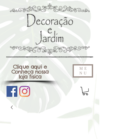
Clique aqui e
ME
Conheça nossa
NU
loja física