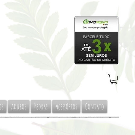
os
Adubos
Pedras
Acessórios
Contato