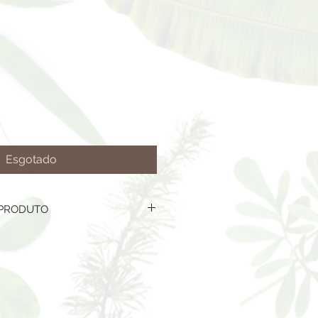
Esgotado
 PRODUTO
 32CM-BOCA 22X30CM-BASE