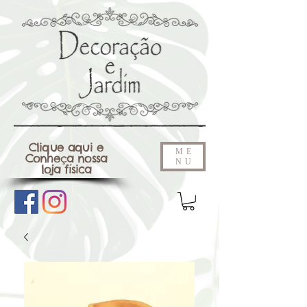
Clique aqui e
ME
Conheça nossa
NU
loja física