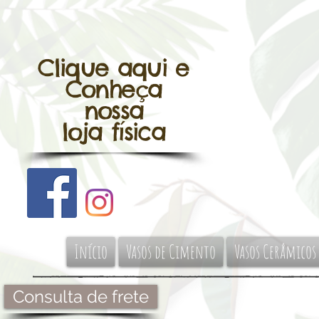
Clique aqui e
Conheça
nossa
loja física
Início
Vasos de Cimento
Vasos Cerâmicos
Consulta de frete