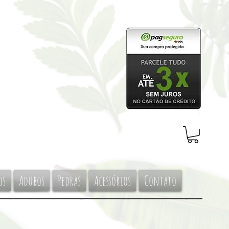
os
Adubos
Pedras
Acessórios
Contato