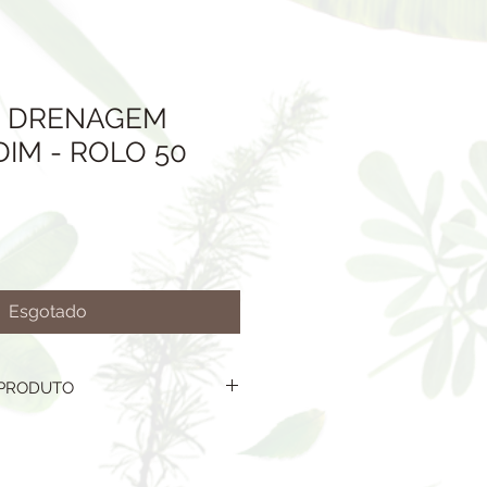
E DRENAGEM
DIM - ROLO 50
Esgotado
 PRODUTO
GEM
 X 50,00 metros