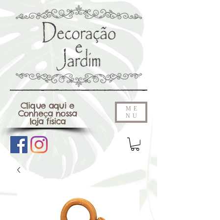
Clique aqui e
ME
Conheça nossa
NU
loja física