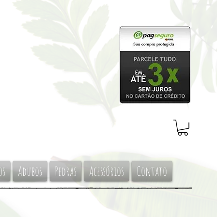
os
Adubos
Pedras
Acessórios
Contato