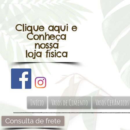
Clique aqui e
Conheça
nossa
loja física
Início
Vasos de Cimento
Vasos Cerâmicos
Consulta de frete