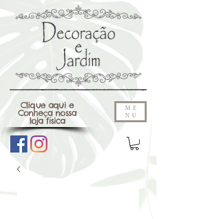
Clique aqui e
ME
Conheça nossa
NU
loja física