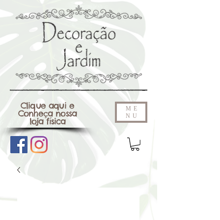
Clique aqui e
ME
Conheça nossa
NU
loja física