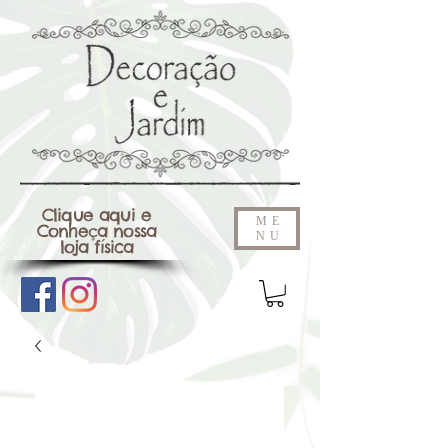
Clique aqui e
ME
Conheça nossa
NU
loja física