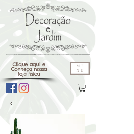
Clique aqui e
ME
Conheça nossa
NU
loja física