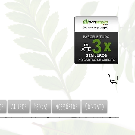
os
Adubos
Pedras
Acessórios
Contato