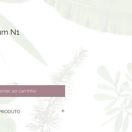
um N1
ionar ao carrinho
 PRODUTO
 12CM-BOCA 14CM-BASE 7CM