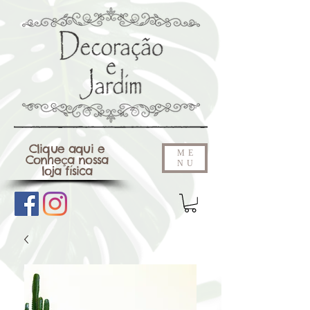
Clique aqui e
ME
Conheça nossa
NU
loja física