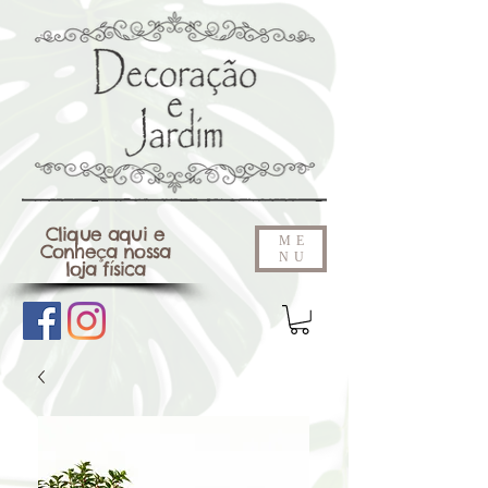
Clique aqui e
ME
Conheça nossa
NU
loja física