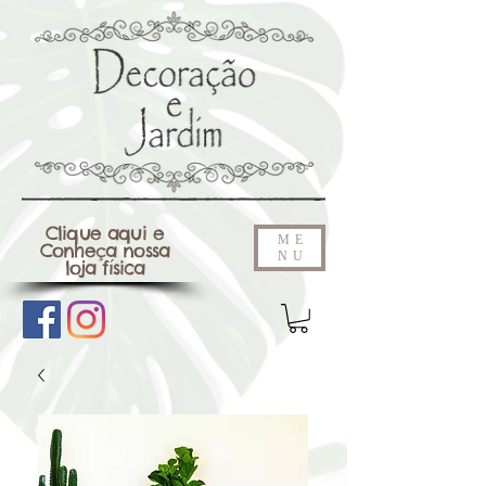
Clique aqui e
ME
Conheça nossa
NU
loja física