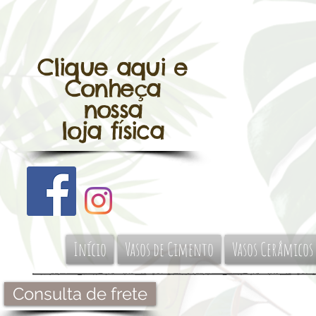
Clique aqui e
Conheça
nossa
loja física
Início
Vasos de Cimento
Vasos Cerâmicos
Consulta de frete