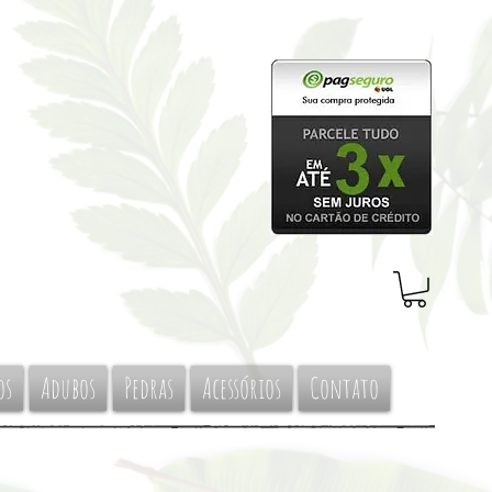
os
Adubos
Pedras
Acessórios
Contato