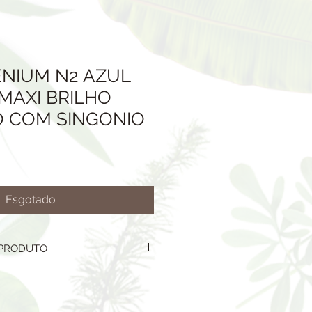
ENIUM N2 AZUL
MAXI BRILHO
 COM SINGONIO
Esgotado
 PRODUTO
DO REFERE-SE A: VASO,
ANTA DE DRENAGEM ARGILA
AMENTO (SEIXO BRANCO OU