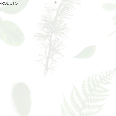
 PRODUTO
TO
NTE CHAMADO DE VASO DE
 NA COR PÁTINA PALHA QUE É
, UM BEGE EM DOIS TONS.
31 CM BOCA 57 CM