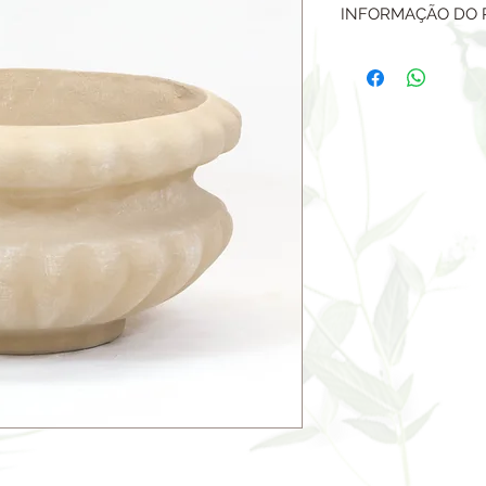
INFORMAÇÃO DO
VASO EM CONCRE
ARMADO, GERALME
CIMENTO, PINTADO
ESSA COR DA FOTO
TAMANHO: ALTURA 