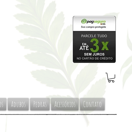
os
Adubos
Pedras
Acessórios
Contato