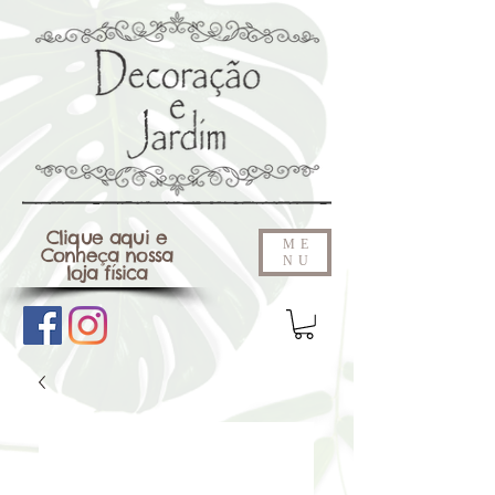
Clique aqui e
ME
Conheça nossa
NU
loja física